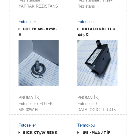
Rezistanslar /
Rezistanslar / Fişek
YAPRAK REZİSTANS
Rezistans
Fotoseller
Fotoseller
FOTEK MS-02W-
DATALOGİC TLU
H
415 C
İNCELE
İNCELE
PNÖMATİK,
PNÖMATİK,
Fotoseller / FOTEK
Fotoseller /
MS-02W-H
DATALOGİC TLU 415
C
Fotoseller
Termokpul
SICK KT5W RENK
Ø8 -M12 J TİP