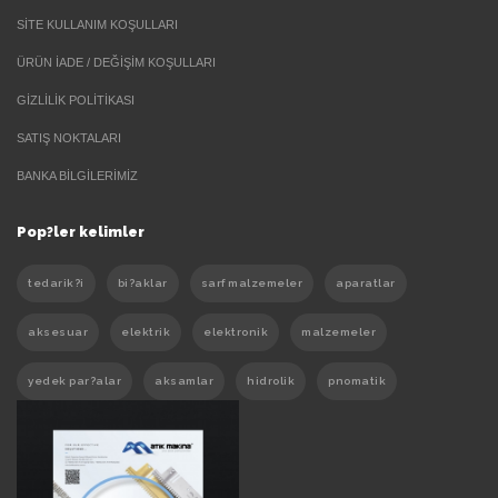
SİTE KULLANIM KOŞULLARI
ÜRÜN İADE / DEĞİŞİM KOŞULLARI
GİZLİLİK POLİTİKASI
SATIŞ NOKTALARI
BANKA BİLGİLERİMİZ
Pop?ler kelimler
tedarik?i
bi?aklar
sarf malzemeler
aparatlar
aksesuar
elektrik
elektronik
malzemeler
yedek par?alar
aksamlar
hidrolik
pnomatik