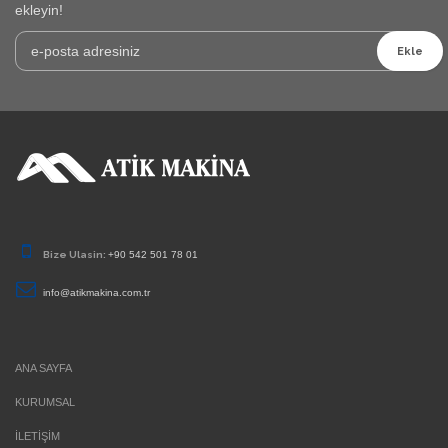
ekleyin!
Ekle
Bize Ulasin:
+90 542 501 78 01
info@atikmakina.com.tr
ANA SAYFA
KURUMSAL
İLETİŞİM