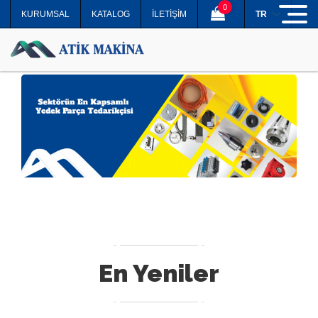
0
KURUMSAL
KATALOG
İLETİŞİM
TR
En Yeniler