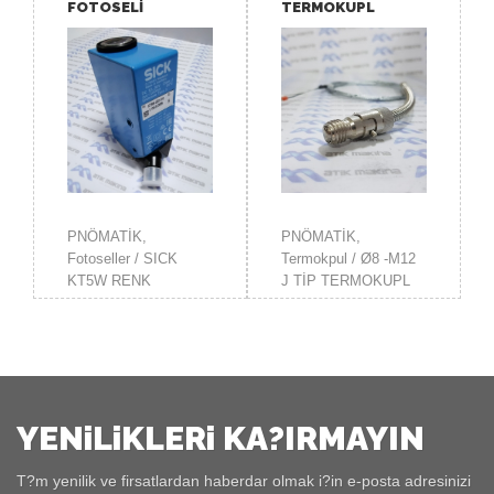
FOTOSELİ
TERMOKUPL
İNCELE
İNCELE
PNÖMATİK,
PNÖMATİK,
Fotoseller / SICK
Termokpul / Ø8 -M12
KT5W RENK
J TİP TERMOKUPL
FOTOSELİ
YENiLiKLERi KA?IRMAYIN
T?m yenilik ve firsatlardan haberdar olmak i?in e-posta adresinizi